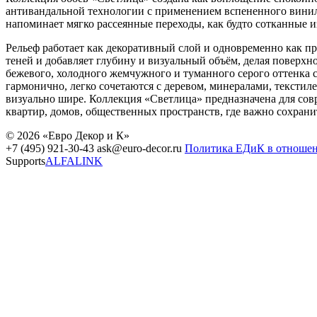
антивандальной технологии с применением вспененного винил
напоминает мягко рассеянные переходы, как будто сотканные и
Рельеф работает как декоративный слой и одновременно как пр
теней и добавляет глубину и визуальный объём, делая поверх
бежевого, холодного жемчужного и туманного серого оттенка с
гармонично, легко сочетаются с деревом, минералами, текстил
визуально шире. Коллекция «Светлица» предназначена для совр
квартир, домов, общественных пространств, где важно сохранит
© 2026 «Евро Декор и К»
+7 (495) 921-30-43
ask@euro-decor.ru
Политика ЕДиК в отноше
Supports
ALFALINK