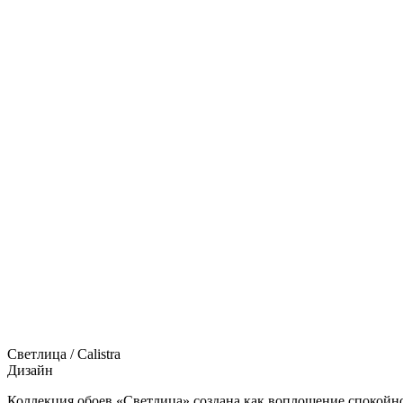
Светлица / Calistra
Дизайн
Коллекция обоев «Светлица» создана как воплощение спокойной