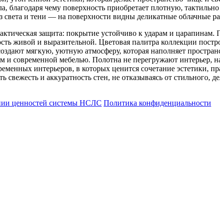
а, благодаря чему поверхность приобретает плотную, тактильн
з света и тени — на поверхности видны деликатные облачные ра
актическая защита: покрытие устойчиво к ударам и царапинам. 
ность живой и выразительной. Цветовая палитра коллекции пост
оздают мягкую, уютную атмосферу, которая наполняет пространс
ем и современной мебелью. Полотна не перегружают интерьер, н
еменных интерьеров, в которых ценится сочетание эстетики, пр
ь свежесть и аккуратность стен, не отказываясь от стильного, д
нии ценностей системы НСЛС
Политика конфиденциальности