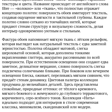
текстуры и цвета. Название происходит от английского слова
fibre — «волокно» или «ткань», что полностью отражает
концепцию полотен: поверхность обоев имитирует текстиль,
создавая ощущение мягкости и тактильной глубины. Каждое
полотно словно соткано из тончайших нитей, которые
придают стенам структуру и визуальную сложность, делая
интерьер одновременно уютным и стильным.
Фактура обоев напоминает мягкую ткань с лёгким рельефом,
которая выглядит как натуральный текстиль с едва заметной
зернистостью. Полотна обладают матовой, слегка
шероховатой основой, которая дополнена тонкими
вкраплениями глиттера, аккуратно рассеянными по всей
поверхности. При естественном освещении они создают едва
заметное, деликатное мерцание, словно поверхность слегка
подсвечена солнечными бликами. При боковом или вечернем
освещении блеска, оживает, переливаясь мягким сиянием, что
придаёт стенам динамику. Цветовая палитра коллекции
продумана до мельчайших деталей. Здесь представлены
спокойные, природные оттенки: от тёплого кремового,
мягкого бежевого и жемчужного до глубокого терракотового,
коричневого, серо-зелёного тонов. Коллекция «Нить»
идеально подходит для интерьеров в стиле современная
классика, минимализм, скандинавский или модерн.