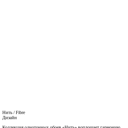
Нить / Fibre
Дизайн
Коллекция однотонных обоев «Нить» воплощает гармонию