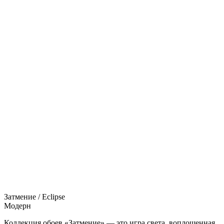
Затмение / Eclipse
Модерн
Коллекция обоев «Затмение» — это игра света, воплощенная