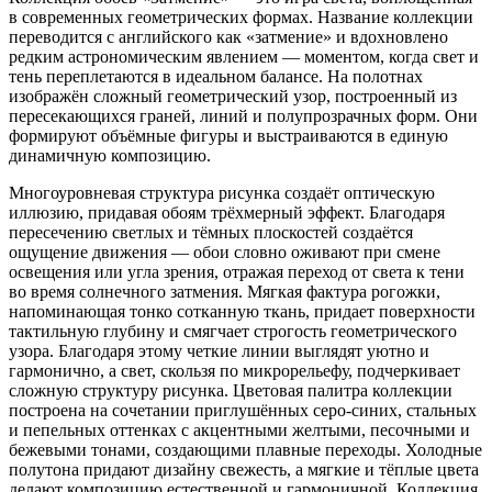
в современных геометрических формах. Название коллекции
переводится с английского как «затмение» и вдохновлено
редким астрономическим явлением — моментом, когда свет и
тень переплетаются в идеальном балансе. На полотнах
изображён сложный геометрический узор, построенный из
пересекающихся граней, линий и полупрозрачных форм. Они
формируют объёмные фигуры и выстраиваются в единую
динамичную композицию.
Многоуровневая структура рисунка создаёт оптическую
иллюзию, придавая обоям трёхмерный эффект. Благодаря
пересечению светлых и тёмных плоскостей создаётся
ощущение движения — обои словно оживают при смене
освещения или угла зрения, отражая переход от света к тени
во время солнечного затмения. Мягкая фактура рогожки,
напоминающая тонко сотканную ткань, придает поверхности
тактильную глубину и смягчает строгость геометрического
узора. Благодаря этому четкие линии выглядят уютно и
гармонично, а свет, скользя по микрорельефу, подчеркивает
сложную структуру рисунка. Цветовая палитра коллекции
построена на сочетании приглушённых серо-синих, стальных
и пепельных оттенках с акцентными желтыми, песочными и
бежевыми тонами, создающими плавные переходы. Холодные
полутона придают дизайну свежесть, а мягкие и тёплые цвета
делают композицию естественной и гармоничной. Коллекция