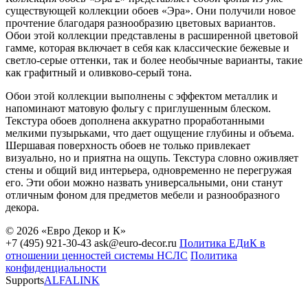
существующей коллекции обоев «Эра». Они получили новое
прочтение благодаря разнообразию цветовых вариантов.
Обои этой коллекции представлены в расширенной цветовой
гамме, которая включает в себя как классические бежевые и
светло-серые оттенки, так и более необычные варианты, такие
как графитный и оливково-серый тона.
Обои этой коллекции выполнены с эффектом металлик и
напоминают матовую фольгу с приглушенным блеском.
Текстура обоев дополнена аккуратно проработанными
мелкими пузырьками, что дает ощущение глубины и объема.
Шершавая поверхность обоев не только привлекает
визуально, но и приятна на ощупь. Текстура словно оживляет
стены и общий вид интерьера, одновременно не перегружая
его. Эти обои можно назвать универсальными, они станут
отличным фоном для предметов мебели и разнообразного
декора.
© 2026 «Евро Декор и К»
+7 (495) 921-30-43
ask@euro-decor.ru
Политика ЕДиК в
отношении ценностей системы НСЛС
Политика
конфиденциальности
Supports
ALFALINK