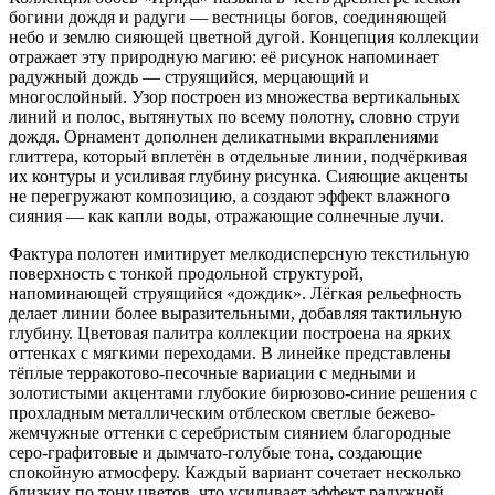
богини дождя и радуги — вестницы богов, соединяющей
небо и землю сияющей цветной дугой. Концепция коллекции
отражает эту природную магию: её рисунок напоминает
радужный дождь — струящийся, мерцающий и
многослойный. Узор построен из множества вертикальных
линий и полос, вытянутых по всему полотну, словно струи
дождя. Орнамент дополнен деликатными вкраплениями
глиттера, который вплетён в отдельные линии, подчёркивая
их контуры и усиливая глубину рисунка. Сияющие акценты
не перегружают композицию, а создают эффект влажного
сияния — как капли воды, отражающие солнечные лучи.
Фактура полотен имитирует мелкодисперсную текстильную
поверхность с тонкой продольной структурой,
напоминающей струящийся «дождик». Лёгкая рельефность
делает линии более выразительными, добавляя тактильную
глубину. Цветовая палитра коллекции построена на ярких
оттенках с мягкими переходами. В линейке представлены
тёплые терракотово-песочные вариации с медными и
золотистыми акцентами глубокие бирюзово-синие решения с
прохладным металлическим отблеском светлые бежево-
жемчужные оттенки с серебристым сиянием благородные
серо-графитовые и дымчато-голубые тона, создающие
спокойную атмосферу. Каждый вариант сочетает несколько
близких по тону цветов, что усиливает эффект радужной