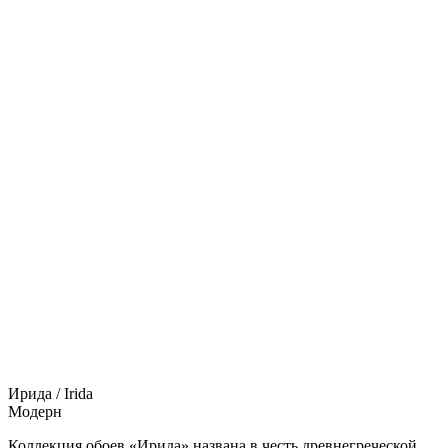
Ирида / Irida
Модерн
Коллекция обоев «Ирида» названа в честь древнегреческой