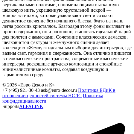
вертикальными полосами, напоминающими вытканную
шелковую нить, украшенную хрустальной искрой —
микрочастицами, которые улавливают свет и создают
деликатное свечение без излишнего блеска, будто на ткань
легла россыпь кристаллов. Благодаря этому фоны выглядят не
просто сдержанно, но и роскошно, становясь идеальной парой
для полотен с дамасками. Сочетание классических дамасков,
шелковистой фактуры и жемчужного сияния делает
коллекцию «Жемчуг» идеальным выбором для интерьеров, где
важны свет, гармония и сдержанность. Она отлично впишется
в неоклассические пространства, современные классические
интерьеры, роскошные арт-деко композиции и спокойные
минималистичные комнаты, создавая воздушную и
гармоничную среду.
© 2026 «Евро Декор и К»
+7 (495) 921-30-43
ask@euro-decor.ru
Политика ЕДиК в
отношении ценностей системы НСЛС
Политика
конфиденциальности
Supports
ALFALINK