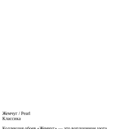
Жемчуг / Pearl
Классика
Коллекция обоев «Жемчуг» — это воплощение уюта,