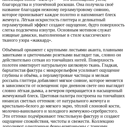
благородства и утончённой роскоши. Она получила своё
название благодаря нежному перламутровому сиянию,
которое пронизывает каждое полотно и напоминает блеск
жемчуга. Лёгкая искристость глиттера и деликатный
перламутровый эффект создают ощущение, будто поверхность
слегка подсвечена изнутри. Основным мотивом служат
изящные дамаски, выполненные в стиле классического
тканого узора «жаккард».
Объёмный орнамент с крупными листьями аканта, плавными
завитками и цветочными розетками выглядит так, словно он
действительно соткан из тончайших нитей. Поверхность
полотен имитирует натуральную шелковую ткань. Гладкая,
бархатистая фактура с микрорельефом усиливает ощущение
глубины и объёма, а перламутровые частицы и мелкая
россыпь глиттера добавляют мягкое сияние, которое меняется
в зависимости от освещения: при дневном свете оно выглядит
словно лёгкая дымка, а вечером превращается в насыщенный
жемчужный блеск. Цветовая палитра построена на тончайших
нюансах светлых оттенков: от натурального жемчуга и
кристально-белого до мягкого экрю, тёплой слоновой кости,
молочно-ванильного и холодного жемчужно-серебристого.
Эти оттенки подчёркивают текстильную фактуру и создают
ощущение спокойствия, чистоты и свежести. Коллекцию
дополняют однотонные фоны-компаньоны с тонкими