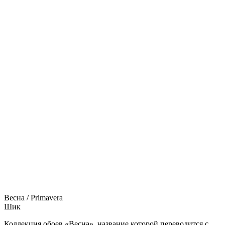
Весна / Primavera
Шик
Коллекция обоев «Весна», название которой переводится с