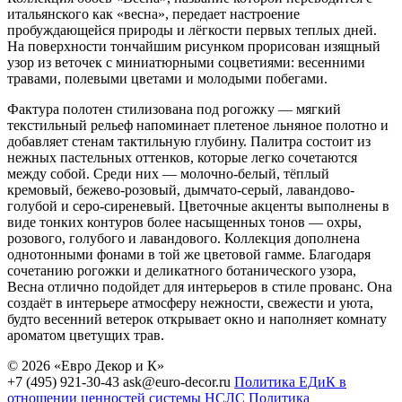
итальянского как «весна», передает настроение
пробуждающейся природы и лёгкости первых теплых дней.
На поверхности тончайшим рисунком прорисован изящный
узор из веточек с миниатюрными соцветиями: весенними
травами, полевыми цветами и молодыми побегами.
Фактура полотен стилизована под рогожку — мягкий
текстильный рельеф напоминает плетеное льняное полотно и
добавляет стенам тактильную глубину. Палитра состоит из
нежных пастельных оттенков, которые легко сочетаются
между собой. Среди них — молочно-белый, тёплый
кремовый, бежево-розовый, дымчато-серый, лавандово-
голубой и серо-сиреневый. Цветочные акценты выполнены в
виде тонких контуров более насыщенных тонов — охры,
розового, голубого и лавандового. Коллекция дополнена
однотонными фонами в той же цветовой гамме. Благодаря
сочетанию рогожки и деликатного ботанического узора,
Весна отлично подойдет для интерьеров в стиле прованс. Она
создаёт в интерьере атмосферу нежности, свежести и уюта,
будто весенний ветерок открывает окно и наполняет комнату
ароматом цветущих трав.
© 2026 «Евро Декор и К»
+7 (495) 921-30-43
ask@euro-decor.ru
Политика ЕДиК в
отношении ценностей системы НСЛС
Политика