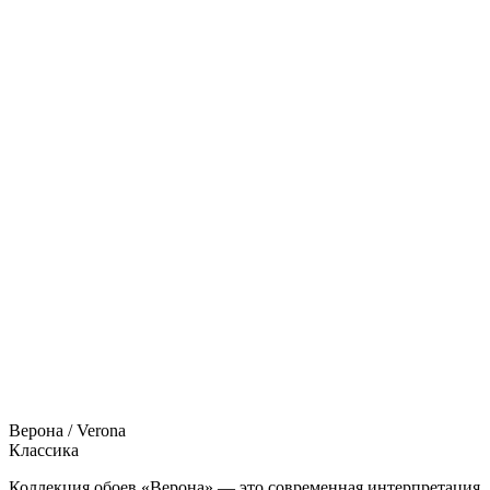
Верона / Verona
Классика
Коллекция обоев «Верона» — это современная интерпретация