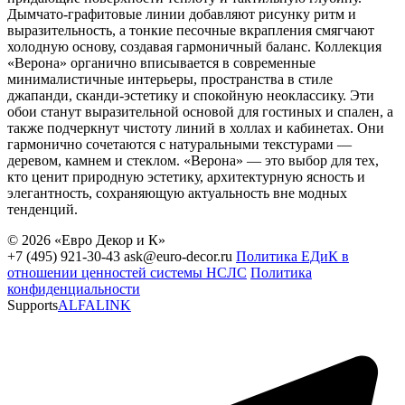
Дымчато-графитовые линии добавляют рисунку ритм и
выразительность, а тонкие песочные вкрапления смягчают
холодную основу, создавая гармоничный баланс. Коллекция
«Верона» органично вписывается в современные
минималистичные интерьеры, пространства в стиле
джапанди, сканди-эстетику и спокойную неоклассику. Эти
обои станут выразительной основой для гостиных и спален, а
также подчеркнут чистоту линий в холлах и кабинетах. Они
гармонично сочетаются с натуральными текстурами —
деревом, камнем и стеклом. «Верона» — это выбор для тех,
кто ценит природную эстетику, архитектурную ясность и
элегантность, сохраняющую актуальность вне модных
тенденций.
© 2026 «Евро Декор и К»
+7 (495) 921-30-43
ask@euro-decor.ru
Политика ЕДиК в
отношении ценностей системы НСЛС
Политика
конфиденциальности
Supports
ALFALINK