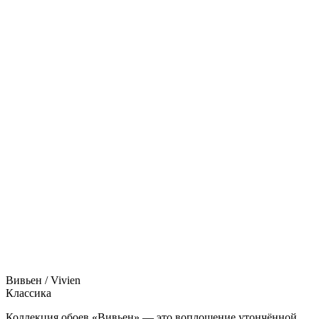
Вивьен / Vivien
Классика
Коллекция обоев «Вивьен» — это воплощение утончённой