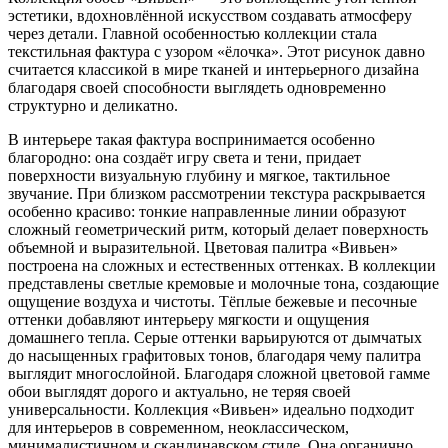
эстетики, вдохновлённой искусством создавать атмосферу
через детали. Главной особенностью коллекции стала
текстильная фактура с узором «ёлочка». Этот рисунок давно
считается классикой в мире тканей и интерьерного дизайна
благодаря своей способности выглядеть одновременно
структурно и деликатно.
В интерьере такая фактура воспринимается особенно
благородно: она создаёт игру света и тени, придает
поверхности визуальную глубину и мягкое, тактильное
звучание. При близком рассмотрении текстура раскрывается
особенно красиво: тонкие направленные линии образуют
сложный геометрический ритм, который делает поверхность
объемной и выразительной. Цветовая палитра «Вивьен»
построена на сложных и естественных оттенках. В коллекции
представлены светлые кремовые и молочные тона, создающие
ощущение воздуха и чистоты. Тёплые бежевые и песочные
оттенки добавляют интерьеру мягкости и ощущения
домашнего тепла. Серые оттенки варьируются от дымчатых
до насыщенных графитовых тонов, благодаря чему палитра
выглядит многослойной. Благодаря сложной цветовой гамме
обои выглядят дорого и актуально, не теряя своей
универсальности. Коллекция «Вивьен» идеально подходит
для интерьеров в современном, неоклассическом,
минималистичном и скандинавском стиле. Она органично