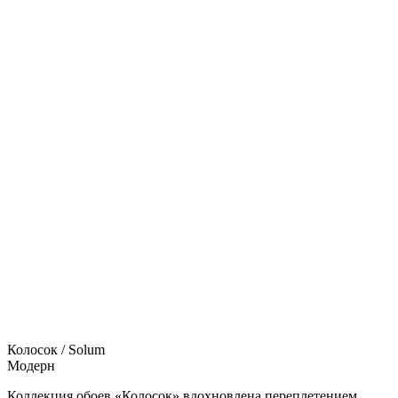
Колосок / Solum
Модерн
Коллекция обоев «Колосок» вдохновлена переплетением