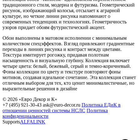
традиционного стиля, модерна и футуризма. Геометрический
рисунок, изображающий колосья, отсылает к аграрной
культуре, но четкие линии рисунка напоминают о
современных тенденциях и технологиях. Геометричность
узоров придает обоям футуристический акцент.
Обои выполнены в матовом исполнении с минимальным
количеством спецэффектов. Взгляд привлекают градиентные
переходы в линиях рисунка и контраст между цветами.
Текстура имитирует рогожку, придавая полотнам
насыщенность и визуальную глубину. Коллекция включает
четыре цвета: белый, бежевый, серый и темно-коричневый.
Фоны коллекции по цвету и текстуре повторяют фоны
мотивов, создавая идеальное сочетание. Эта коллекция станет
отличным выбором для тех, кто ценит минималистичные, но
выразительные решения в дизайне
© 2026 «Евро Декор и К»
+7 (495) 921-30-43
ask@euro-decor.ru
Политика ЕДиК в
отношении ценностей системы НСЛС
Политика
конфиденциальности
Supports
ALFALINK