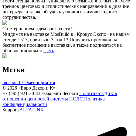
Гости стенда получат уникальную возможность быть в курсе
трендов цветовых и стилистических направлений в дизайне
интерьера, а также обсудить условия взаимовыгодного
сотрудничества.
С нетерпением ждем вас в гости!
Увидимся на выставке MosBuild в «Крокус Экспо» на нашем
стенде L513, павильон 3, зал 13.Получить промокод на
бесплатное посещение выставки, а также подписаться на
обновления можно
здесь
Метки
mosbuild
EDмероприятия
© 2026 «Евро Декор и К»
+7 (495) 921-30-43
ask@euro-decor.ru
Политика ЕДиК в
отношении ценностей системы НСЛС
Политика
конфиденциальности
Supports
ALFALINK