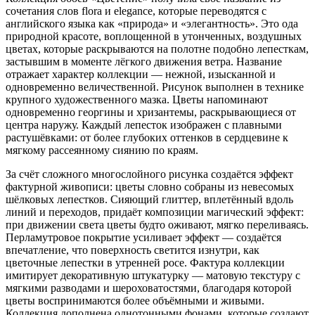
сочетания слов flora и elegance, которые переводятся с
английского языка как «природа» и «элегантность». Это ода
природной красоте, воплощенной в утонченных, воздушных
цветах, которые раскрываются на полотне подобно лепесткам,
застывшим в моменте лёгкого движения ветра. Название
отражает характер коллекции — нежной, изысканной и
одновременно величественной. Рисунок выполнен в технике
крупного художественного мазка. Цветы напоминают
одновременно георгины и хризантемы, раскрывающиеся от
центра наружу. Каждый лепесток изображен с плавными
растушёвками: от более глубоких оттенков в сердцевине к
мягкому рассеянному сиянию по краям.
За счёт сложного многослойного рисунка создаётся эффект
фактурной живописи: цветы словно собраны из невесомых
шёлковых лепестков. Сияющий глиттер, вплетённый вдоль
линий и переходов, придаёт композиции магический эффект:
при движении света цветы будто оживают, мягко переливаясь.
Перламутровое покрытие усиливает эффект — создаётся
впечатление, что поверхность светится изнутри, как
цветочные лепестки в утренней росе. Фактура коллекции
имитирует декоративную штукатурку — матовую текстуру с
мягкими разводами и шероховатостями, благодаря которой
цветы воспринимаются более объёмными и живыми.
Коллекция дополнена однотонными фонами, которые создают