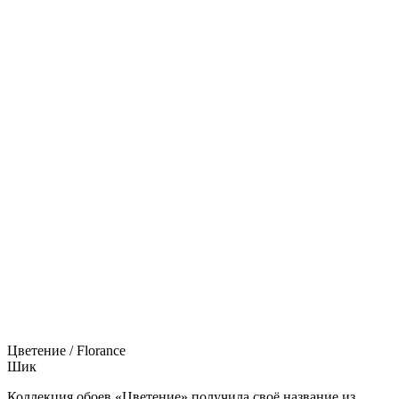
Цветение / Florance
Шик
Коллекция обоев «Цветение» получила своё название из