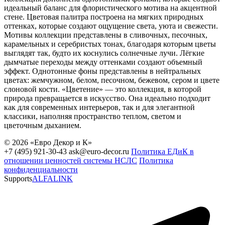
идеальный баланс для флористического мотива на акцентной
стене. Цветовая палитра построена на мягких природных
оттенках, которые создают ощущение света, уюта и свежести.
Мотивы коллекции представлены в сливочных, песочных,
карамельных и серебристых тонах, благодаря которым цветы
выглядят так, будто их коснулись солнечные лучи. Лёгкие
дымчатые переходы между оттенками создают объемный
эффект. Однотонные фоны представлены в нейтральных
цветах: жемчужном, белом, песочном, бежевом, сером и цвете
слоновой кости. «Цветение» — это коллекция, в которой
природа превращается в искусство. Она идеально подходит
как для современных интерьеров, так и для элегантной
классики, наполняя пространство теплом, светом и
цветочным дыханием.
© 2026 «Евро Декор и К»
+7 (495) 921-30-43
ask@euro-decor.ru
Политика ЕДиК в
отношении ценностей системы НСЛС
Политика
конфиденциальности
Supports
ALFALINK