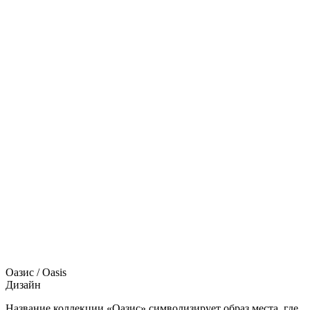
Оазис / Oasis
Дизайн
Название коллекции «Оазис» символизирует образ места, где