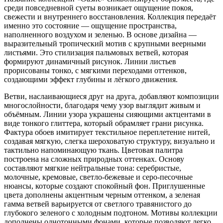
среди повседневной суеты возникает ощущение покоя,
свежести и внутреннего восстановления. Коллекция передаёт
именно это состояние — ощущение пространства,
наполненного воздухом и зеленью. В основе дизайна —
выразительный тропический мотив с крупными веерными
листьями. Это стилизация пальмовых ветвей, которая
формируют динамичный рисунок. Линии листьев
прорисованы тонко, с мягкими переходами оттенков,
создающими эффект глубины и лёгкого движения.
Ветви, наслаивающиеся друг на друга, добавляют композиции
многослойности, благодаря чему узор выглядит живым и
объёмным. Линии узора украшены сияющими актцентами в
виде тонкого глиттера, который обрамляет грани рисунка.
Фактура обоев имитирует текстильное переплетение нитей,
создавая мягкую, слегка шероховатую структуру, визуально и
тактильно напоминающую ткань. Цветовая палитра
построена на сложных природных оттенках. Основу
составляют мягкие нейтральные тона: серебристые,
молочные, кремовые, светло-бежевые и серо-песочные
нюансы, которые создают спокойный фон. Приглушенные
цвета дополнены акцентным черным оттенком, а зеленая
гамма ветвей варьируется от светлого травянистого до
глубокого зеленого с холодным подтоном. Мотивы коллекции
дополнены однотонными фонами, которые позволяют легко